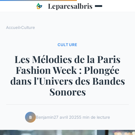
Leparcsalbris
Accueil
›
Culture
CULTURE
Les Mélodies de la Paris
Fashion Week : Plongée
dans l'Univers des Bandes
Sonores
Benjamin
27 avril 2025
5 min de lecture
B