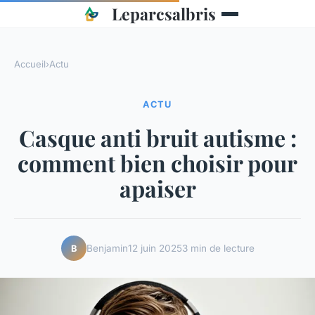
Leparcsalbris
Accueil
›
Actu
ACTU
Casque anti bruit autisme :
comment bien choisir pour
apaiser
Benjamin
12 juin 2025
3 min de lecture
B