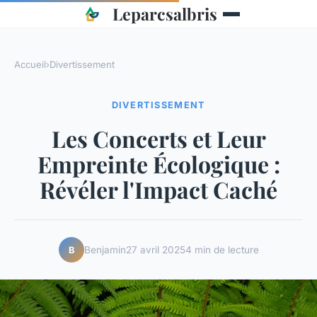
Leparcsalbris
Accueil
›
Divertissement
DIVERTISSEMENT
Les Concerts et Leur
Empreinte Écologique :
Révéler l'Impact Caché
Benjamin
27 avril 2025
4 min de lecture
B